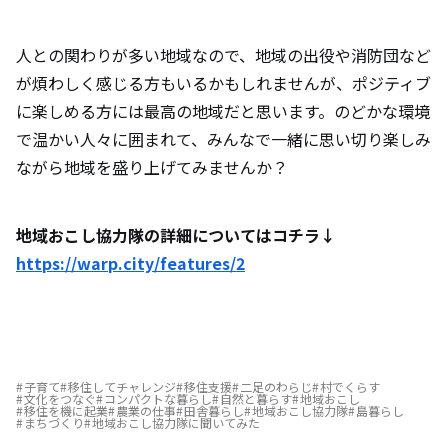
人との関わりが多い地域なので、地域の出役や消防団など
が煩わしく感じる方もいるかもしれませんが、ポジティブ
に楽しめる方には最高の地域だと思います。のどかな環境
で温かい人々に囲まれて、みんなで一緒に思い切り楽しみ
ながら地域を盛り上げてみませんか？
地域おこし協力隊の詳細についてはコチラ↓
https://warp.city/features/2
子育て
移住してチャレンジ
移住支援
二足のわらじ
村でくらす
文化をつなぐ
コンパクトな暮らし
自然と暮らす
地域おこし
移住を機に起業
農業の仕事
田舎暮らし
地域おこし協力隊
島暮らし
まちづくり
地域おこし協力隊に聞いてみた