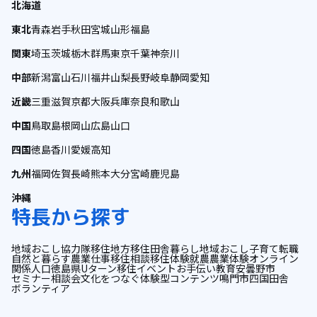
北海道
東北
青森
岩手
秋田
宮城
山形
福島
関東
埼玉
茨城
栃木
群馬
東京
千葉
神奈川
中部
新潟
富山
石川
福井
山梨
長野
岐阜
静岡
愛知
近畿
三重
滋賀
京都
大阪
兵庫
奈良
和歌山
中国
鳥取
島根
岡山
広島
山口
四国
徳島
香川
愛媛
高知
九州
福岡
佐賀
長崎
熊本
大分
宮崎
鹿児島
沖縄
特長から探す
地域おこし協力隊
移住
地方移住
田舎暮らし
地域おこし
子育て
転職
自然と暮らす
農業
仕事
移住相談
移住体験
就農
農業体験
オンライン
関係人口
徳島県
Uターン
移住イベント
お手伝い
教育
安曇野市
セミナー
相談会
文化をつなぐ
体験型コンテンツ
鳴門市
四国
田舎
ボランティア