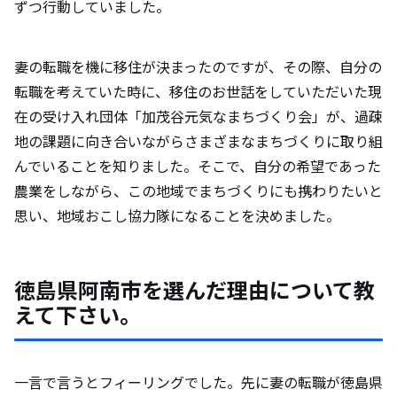
ずつ行動していました。
阿南市の住民と触れ合った際の印象と、裏
付けるエピソードについて教えて下さい。
妻の転職を機に移住が決まったのですが、その際、自分の
転職を考えていた時に、移住のお世話をしていただいた現
阿南市の魅力について教えて下さい。（自
在の受け入れ団体「加茂谷元気なまちづくり会」が、過疎
然やグルメ、オススメスポットなど）
地の課題に向き合いながらさまざまなまちづくりに取り組
んでいることを知りました。そこで、自分の希望であった
移住を検討している方にメッセージをお願
農業をしながら、この地域でまちづくりにも携わりたいと
いします。
思い、地域おこし協力隊になることを決めました。
徳島県阿南市を選んだ理由について教
えて下さい。
一言で言うとフィーリングでした。先に妻の転職が徳島県