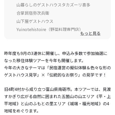
山暮らしのゲストハウスタカズーリ喜多
合掌民宿弥次兵衛
山下屋ゲストハウス
Yuinotehistoire（野菜料理専門店）
もっと見る
ワイナリートレボー見学
ゲストハウス絲
昨年度も9月の3連休に開催し、申込み多数で参加抽選に
ログログファームの農場見学＆ピザ作りでラン
チ！
なった移住体験ツアーを今年も開催します。
今年の大きなテーマは「民宿運営の擬似体験＆色々な形の
ゲストハウス見学」×「伝統的なお祭り」の見学です！
イベント・ツアー内容
スケジュール
旧4町4村から成り立つ富山県南砺市。本ツアーでは、見渡
すかぎり広がる自然に囲まれた五箇山の山エリア｟平・上
平地域｠と山のふもとの里エリア｟城端・福光地域｠の4
なんと未来支援センターが紹介する南砺市
ってこんなところ！
地域をめぐります。