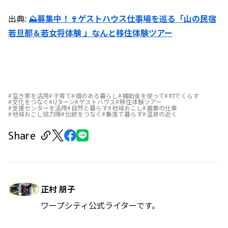
出典:
⛰募集中！🍷ゲストハウス仕事場を巡る「山の民宿
若旦那＆若女将体験 」なんと移住体験ツアー
空き家を活用
子育て
畑のある暮らし
補助金を使って
村でくらす
文化をつなぐ
Uターン
ゲストハウス
移住体験ツアー
支援センターを活用
自然と暮らす
地域おこし
農業の仕事
地域おこし協力隊
伝統をつなぐ
集落で暮らす
温泉の近く
Share
正村 朋子
ワープシティ公式ライターです。