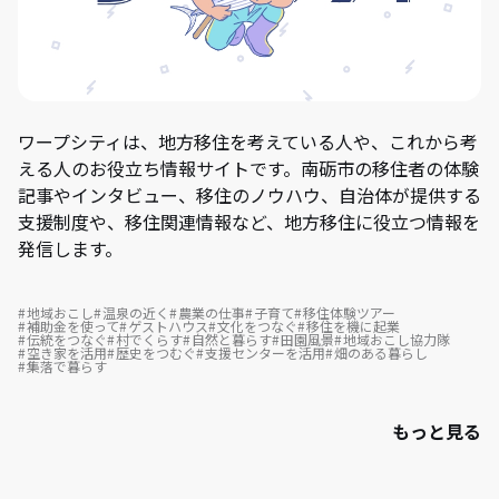
ワープシティは、地方移住を考えている人や、これから考
える人のお役立ち情報サイトです。南砺市の移住者の体験
記事やインタビュー、移住のノウハウ、自治体が提供する
支援制度や、移住関連情報など、地方移住に役立つ情報を
発信します。
地域おこし
温泉の近く
農業の仕事
子育て
移住体験ツアー
補助金を使って
ゲストハウス
文化をつなぐ
移住を機に起業
伝統をつなぐ
村でくらす
自然と暮らす
田園風景
地域おこし協力隊
空き家を活用
歴史をつむぐ
支援センターを活用
畑のある暮らし
集落で暮らす
もっと見る