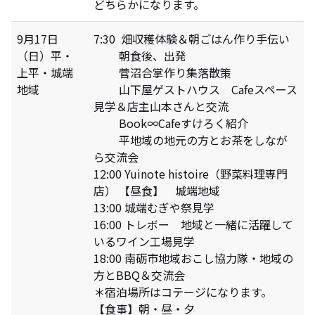
どちらかになります。
9月17日
7:30 畑収穫体験＆朝ごはん作り手伝い
（日）平・
朝食後、出発
上平・城端
菅沼合掌作り集落散策
地域
山下屋ゲストハウス Cafeスペース
見学＆店主山本さんと交流
Book∞Cafeすけろく紹介
平地域の地元の方とお茶をしなが
ら交流会
12:00 Yuinote histoire（野菜料理専門
店） 【昼食】 城端地域
13:00 城端むぎや祭見学
16:00 トレボー 地域と一緒に活躍して
いるワイン工場見学
18:00 南砺市地域おこし協力隊・地域の
方とBBQ＆交流会
＊宿泊場所はコテージになります。
【食事】朝・昼・夕