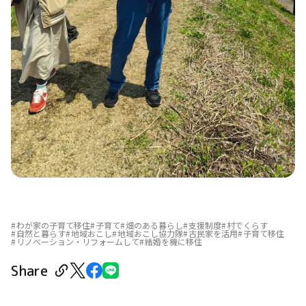
わが家の子育て移住
子育て
畑のある暮らし
支援制度
村でくらす
自然と暮らす
地域おこし
地域おこし協力隊
古民家を活用
子育て移住
リノベーション・リフォームして
結婚を機に移住
Share