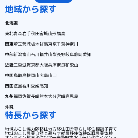
地域から探す
北海道
東北
青森
岩手
秋田
宮城
山形
福島
関東
埼玉
茨城
栃木
群馬
東京
千葉
神奈川
中部
新潟
富山
石川
福井
山梨
長野
岐阜
静岡
愛知
近畿
三重
滋賀
京都
大阪
兵庫
奈良
和歌山
中国
鳥取
島根
岡山
広島
山口
四国
徳島
香川
愛媛
高知
九州
福岡
佐賀
長崎
熊本
大分
宮崎
鹿児島
沖縄
特長から探す
地域おこし協力隊
移住
地方移住
田舎暮らし
移住相談
子育て
地域おこし
農業
自然と暮らす
就農
移住体験
転職
農業体験
オンライン
教育
移住ツアー
安曇野市
お手伝い
移住イベント