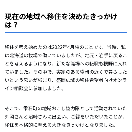
現在の地域へ移住を決めたきっかけ
実際に暮らしてみて、予想外だったこと
は？
や、課題だと感じていることについて教え
てください。
移住を考え始めたのは2022年4月頃のことです。当時、私
移住後、ご家族の暮らし方や時間の使い方
は北海道の牧場で働いていましたが、地元・岩手に戻るこ
はどのように変化しましたか？
とを考えるようになり、新たな職場への転職も視野に入れ
ていました。その中で、実家のある盛岡の近くで暮らした
いという思いが強まり、盛岡広域の移住希望者向けオンラ
移住前と比べて、人付き合いや地域との関
イン相談会に参加しました。
わり方に変化はありましたか？ 地方特有
の「人付き合いの濃さ」について、率直な
ご感想をお聞かせください。
そこで、雫石町の地域おこし協力隊として活動されていた
外岡さんと沼崎さんに出会い、ご縁をいただいたことが、
移住を本格的に考える大きなきっかけとなりました。
利用されている子育て支援制度や、実際に