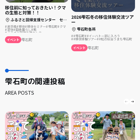
移住前に知っておきたい！クマ
の生態と対策！！
2026雫石冬の移住体験交流ツア
ふるさと回帰支援センター セミナールームB（東京交通会館８階）
ー
岩手県
移住
移住セミナー
雫石町
クマ
雫石町各所
定住
田舎暮らし
熊
ふるさと回帰支援センター
#雫石町
#イーハトー部に入ろう
#移住体験ツアー
#虹の似合うまち雫石町
雫石町
イベント
雫石町
イベント
雫石町の関連投稿
AREA POSTS