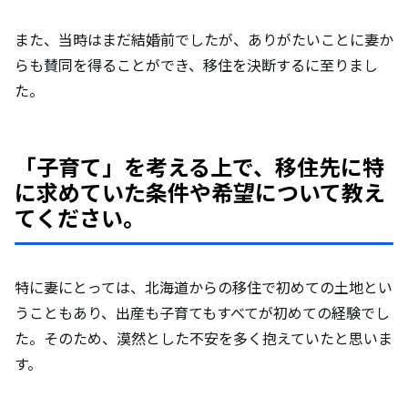
使ってみて「ありがたかった」と感じる市
町村や地域の取り組みがあれば教えてくだ
また、当時はまだ結婚前でしたが、ありがたいことに妻か
さい。
らも賛同を得ることができ、移住を決断するに至りまし
た。
休日は、ご家族でどのように過ごすことが
多いですか？
「子育て」を考える上で、移住先に特
に求めていた条件や希望について教え
これから移住を検討している子育て世代の
てください。
方々に、メッセージをお願いします。
特に妻にとっては、北海道からの移住で初めての土地とい
うこともあり、出産も子育てもすべてが初めての経験でし
た。そのため、漠然とした不安を多く抱えていたと思いま
す。