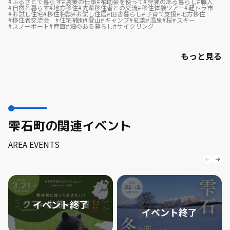
ふるさとで暮らす
農業の仕事
補助金を使って
狩猟のある暮らし
職人
自然と暮らす
地方移住
先輩移住者との交流
移住体験ツアー
軽トラ市
お試し住宅
移住相談
お試し住居
田舎暮らし
子育て支援
地方移住
移住者交流会
住宅補助
登山
キャンプ
紅葉
温泉
桜
スキー
スノーボート
産直
畑のある暮らし
サイクリング
もっと見る
雫石町の関連イベント
AREA EVENTS