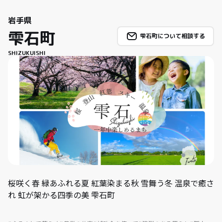
岩手県
雫石町
雫石町について相談する
SHIZUKUISHI
桜咲く春 緑あふれる夏 紅葉染まる秋 雪舞う冬 温泉で癒さ
れ 虹が架かる四季の美 雫石町