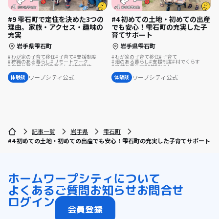
#9 雫石町で定住を決めた3つの
#4 初めての土地・初めての出産
理由。家族・アクセス・趣味の
でも安心！雫石町の充実した子
充実
育てサポート
岩手県雫石町
岩手県雫石町
わが家の子育て移住
子育て
支援制度
わが家の子育て移住
子育て
狩猟のある暮らし
リモートワーク
畑のある暮らし
支援制度
村でくらす
自然と暮らす
田舎暮らし
地方移住
自然と暮らす
地域おこし
子育て移住
遊び場が近い
地域おこし協力隊
古民家を活用
子育て移住
ワープシティ公式
ワープシティ公式
体験談
体験談
リノベーション・リフォームして
結婚を機に移住
記事一覧
岩手県
雫石町
#4 初めての土地・初めての出産でも安心！雫石町の充実した子育てサポート
ホーム
ワープシティについて
よくあるご質問
お知らせ
お問合せ
ログイン
会員登録