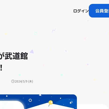
会員登
ログイン
しが武道館
！
2024/5/9 (木)