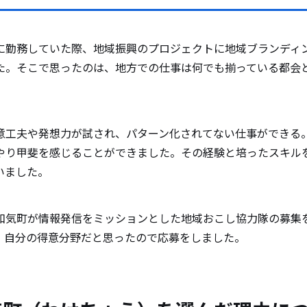
住民と触れ合った際の印象と、エピソードも添えて
に勤務していた際、地域振興のプロジェクトに地域ブランディ
た。そこで思ったのは、地方での仕事は何でも揃っている都会
。
魅力について教えて下さい。（自然やグルメ、オス
ど）
意工夫や発想力が試され、パターン化されてない仕事ができる
やり甲斐を感じることができました。その経験と培ったスキル
いました。
討している方にメッセージをお願いします。
和気町が情報発信をミッションとした地域おこし協力隊の募集
、自分の得意分野だと思ったので応募をしました。