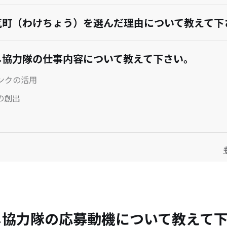
気町（わけちょう）を選んだ理由について教えて下
し協力隊の仕事内容について教えて下さい。
ンクの活用
の創出
し協力隊のやり甲斐はなんですか？
し協力隊になって想定外だったことを教えて下さい
し協力隊の応募動機について教えて
ビジョンがある場合は教えて下さい。