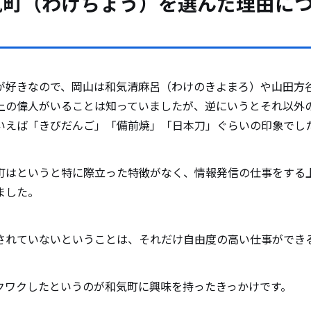
気町（わけちょう）を選んだ理由に
。
が好きなので、岡山は和気清麻呂（わけのきよまろ）や山田方
上の偉人がいることは知っていましたが、逆にいうとそれ以外
いえば「きびだんご」「備前焼」「日本刀」ぐらいの印象でし
町はというと特に際立った特徴がなく、情報発信の仕事をする
ました。
されていないということは、それだけ自由度の高い仕事ができ
クワクしたというのが和気町に興味を持ったきっかけです。