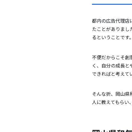
和気町の
都内の広告代理店
下さい。
たことがありまし
るということです
和気町の
ポットな
不便だからこそ創
く、自分の成長と
できればと考えて
移住を検
そんな折、岡山県
人に教えてもらい