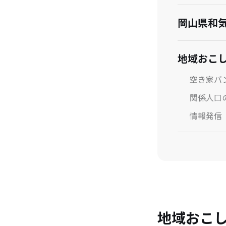
岡山県和
地域おこ
空き家バ
関係人口
情報発信
地域おこ
地域おこ
地域おこ
卒隊後の