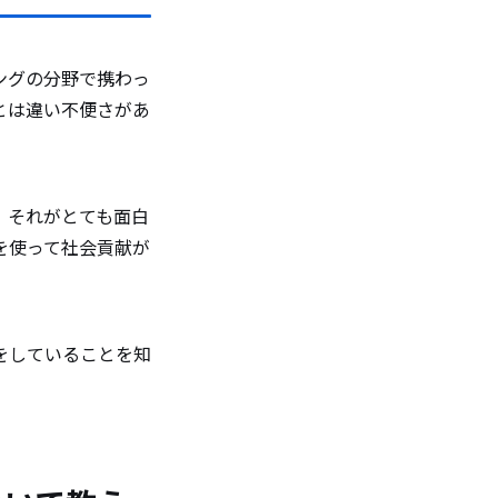
教えて
ングの分野で携わっ
とは違い不便さがあ
スメス
。それがとても面白
を使って社会貢献が
をしていることを知