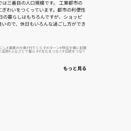
では三番目の人口規模です。 工業都市の
にぎわいをつくっています。都市の利便性
日の暮らしはもちろんですが、ショッピ
良いので、休日もいろんな過ごし方ができ
こし
農業の仕事
村でくらす
Iターン
移住を機に起業
を活用
ふるさとで暮らす
文化をつなぐ
伝統をつなぐ
もっと見る