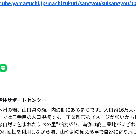
y.ube.yamaguchi.jp/machizukuri/sangyou/suisangyou/10
定住サポートセンター
本州の端、山口県の瀬戸内海側にあるまちです。人口約16万人
内では三番目の人口規模です。 工業都市のイメージが強いかも
な自然に包まれたうべの里”が広がり、南側は商工業地がにぎわ
の利便性を利用しながら海、山や湖の見える里で自然に寄り添