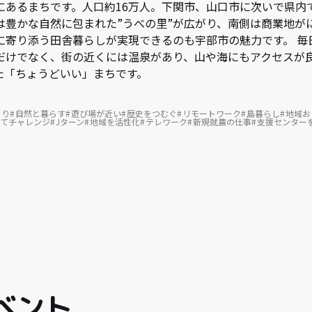
あるまちです。人口約16万人。下関市、山口市に次いで県内
は豊かな自然に包まれた”うべの里”が広がり、南側は商業地が
に寄り添う田舎暮らしが実現できるのも宇部市の魅力です。 毎
だけでなく、街の近くには温泉があり、山や海にもアクセスが
た「ちょうどいい」まちです。
くり
自然と暮らす
遊び場が近い
歴史をつむぐ
リモートワーク
島暮らし
地域お
てチャレンジ
Jターン
地域を活性化
テレワーク
新規就農の仕事
支援センター
ベント