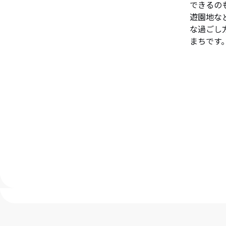
できるの
遊園地な
な過ごし
まちです