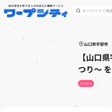
地方移住を考える人のお役立ち情報サービス
山口県
宇部市
【山口県
つり～ 
イベント