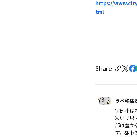
https://www.cit
tml
Share
うべ移住
宇部市は
次いで県
部は豊か
す。都市