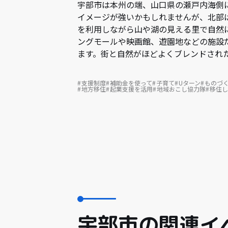
宇部市は本州の端、山口県の瀬戸内海側に
イメージが強いかもしれませんが、北部
を利用しながら山や湖の見える里で自然
ングモールや映画館、遊園地などの施設
ます。街と自然がほどよくブレンドされ
支援制度
補助金を使って
子育て
Uターン
ものづ
地方移住
起業支援を活用
地域おこし協力隊
移住し
宇部市の関連イ