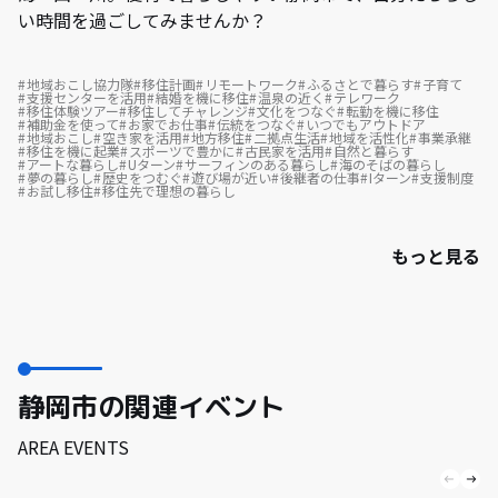
い時間を過ごしてみませんか？
地域おこし協力隊
移住計画
リモートワーク
ふるさとで暮らす
子育て
支援センターを活用
結婚を機に移住
温泉の近く
テレワーク
移住体験ツアー
移住してチャレンジ
文化をつなぐ
転勤を機に移住
補助金を使って
お家でお仕事
伝統をつなぐ
いつでもアウトドア
地域おこし
空き家を活用
地方移住
二拠点生活
地域を活性化
事業承継
移住を機に起業
スポーツで豊かに
古民家を活用
自然と暮らす
アートな暮らし
Uターン
サーフィンのある暮らし
海のそばの暮らし
夢の暮らし
歴史をつむぐ
遊び場が近い
後継者の仕事
Iターン
支援制度
お試し移住
移住先で理想の暮らし
もっと見る
静岡市の関連イベント
AREA EVENTS