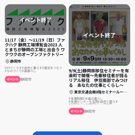
11/17（金）〜11/19（日）ファ
クハク 静岡工場博覧会2023 人
とまちが静岡の工場と出会う ワ
クワクのオープンファクトリー
静岡市
村でくらす
自然と暮らす
歴史をつむぐ
9/9(土)静岡県移住セミナーを有
ものづくり
島暮らし
楽町で開催～先輩移住者が語る
静岡市
イベント
リアル移住 伊豆南部でみつけ
る あなたの仕事とくらし～
東京交通会館8階セミナールームCD（東京都千代田区有楽町2-10-1）
支援制度
半島の暮らし
支援センターを活用
自然と暮らす
地域おこし
地域おこし協力隊
ふるさとで暮らす
島暮らし
温泉の近く
静岡市
イベント