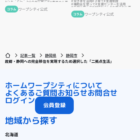
空き家を活用
子育て
支援制度
リモートワーク
自然と暮らす
農業の仕事
補助金を使って
支援センターを活用
夢の暮らし
後継者の仕事
地方移住
自然と暮らす
地域おこし
お家でお仕事
スポーツで豊かに
古民家を活用
ワープシティ公式
コラム
移住計画
地域おこし協力隊
地方移住
テレワーク
ふるさとで暮らす
テレワーク
お試し移住
ふるさとで暮らす
ワープシティ公式
コラム
伝統をつなぐ
サーフィンのある暮らし
島暮らし
移住先で理想の暮らし
記事一覧
静岡県
静岡市
故郷・静岡への完全移住を実現するため選択した「二拠点生活」
ホーム
ワープシティについて
よくあるご質問
お知らせ
お問合せ
ログイン
会員登録
地域から探す
北海道