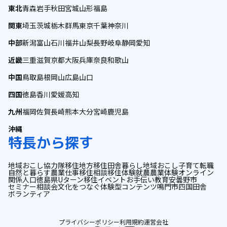
東北
青森
岩手
秋田
宮城
山形
福島
関東
埼玉
茨城
栃木
群馬
東京
千葉
神奈川
中部
新潟
富山
石川
福井
山梨
長野
岐阜
静岡
愛知
近畿
三重
滋賀
京都
大阪
兵庫
奈良
和歌山
中国
鳥取
島根
岡山
広島
山口
四国
徳島
香川
愛媛
高知
九州
福岡
佐賀
長崎
熊本
大分
宮崎
鹿児島
沖縄
特長から探す
地域おこし協力隊
移住
地方移住
田舎暮らし
地域おこし
子育て
転職
自然と暮らす
農業
仕事
移住相談
移住体験
就農
農業体験
オンライン
関係人口
徳島県
Uターン
移住イベント
お手伝い
教育
安曇野市
セミナー
相談会
文化をつなぐ
体験型コンテンツ
鳴門市
四国
田舎
ボランティア
プライバシーポリシー
利用規約
運営会社