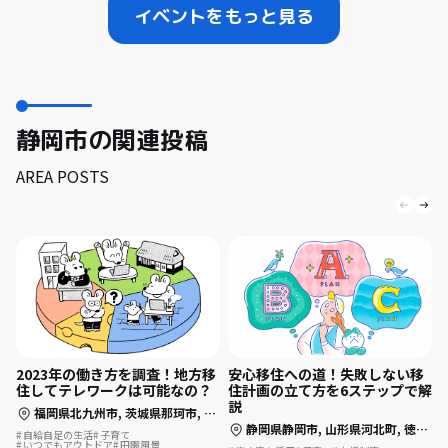
イベントをもっと見る
静岡市の関連投稿
AREA POSTS
2023年の働き方を調査！地方移
安心移住への道！失敗しない移
住してテレワークは可能なの？
住計画の立て方を6ステップで解
説
福岡県北九州市,
茨城県那珂市,
長崎県長崎市,
静岡県静岡市,
静岡県伊東市
静岡県静岡市,
山形県河北町,
徳島県徳島市,
自給自足の生活
子育て
いつでもアウトドア
田園風景