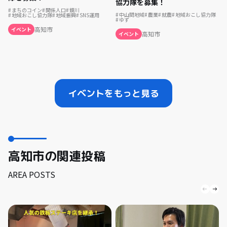
協力隊を募集！
まちのコイン
関係人口
鏡川
中山間地域
農業
就農
地域おこし協力隊
地域おこし協力隊
地域振興
SNS運用
ゆず
高知市
イベント
高知市
イベント
イベントをもっと見る
高知市の関連投稿
AREA POSTS