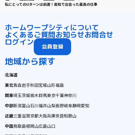
私にとってのUターンは前進！高知で出会った最高の仕事
ホーム
ワープシティについて
よくあるご質問
お知らせ
お問合せ
ログイン
会員登録
地域から探す
北海道
東北
青森
岩手
秋田
宮城
山形
福島
関東
埼玉
茨城
栃木
群馬
東京
千葉
神奈川
中部
新潟
富山
石川
福井
山梨
長野
岐阜
静岡
愛知
近畿
三重
滋賀
京都
大阪
兵庫
奈良
和歌山
中国
鳥取
島根
岡山
広島
山口