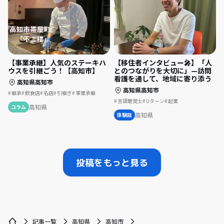
【事業承継】人気のステーキハ
【移住者インタビュー🎤】「人
ウスを引継ごう！【高知市】
とのつながりを大切に」—訪問
看護を通して、地域に寄り添う
高知県高知市
高知県高知市
継承
飲食店
名店
引継ぎ
事業承継
言語聴覚士
Uターン
起業
高知県
コラム
高知県
体験談
投稿をもっと見る
記事一覧
高知県
高知市