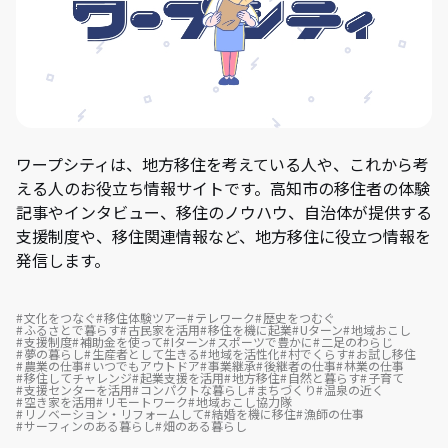
ワープシティは、地方移住を考えている人や、これから考
える人のお役立ち情報サイトです。高知市の移住者の体験
記事やインタビュー、移住のノウハウ、自治体が提供する
支援制度や、移住関連情報など、地方移住に役立つ情報を
発信します。
文化をつなぐ
移住体験ツアー
テレワーク
歴史をつむぐ
ふるさとで暮らす
古民家を活用
移住を機に起業
Uターン
地域おこし
支援制度
補助金を使って
Iターン
スポーツで豊かに
二足のわらじ
夢の暮らし
生産者として生きる
地域を活性化
村でくらす
お試し移住
農業の仕事
いつでもアウトドア
事業継承
後継者の仕事
林業の仕事
移住してチャレンジ
起業支援を活用
地方移住
自然と暮らす
子育て
支援センターを活用
コンパクトな暮らし
まちづくり
温泉の近く
空き家を活用
リモートワーク
地域おこし協力隊
リノベーション・リフォームして
結婚を機に移住
漁師の仕事
サーフィンのある暮らし
畑のある暮らし