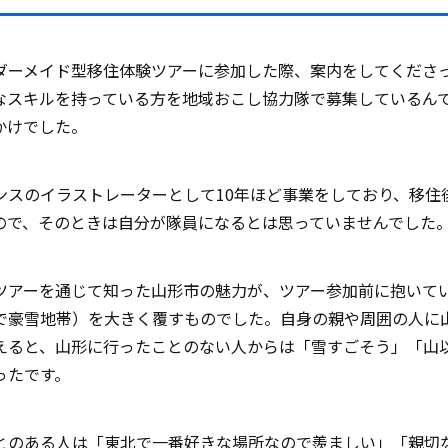
魅力について教えて下さい。（自然やグルメ、オス
ダーメイド型移住体験ツアーに参加した際、案内をしてくださ
ど）
なスキルを持っている方を地域おこし協力隊で募集しているん
かけでした。
討している方にメッセージをお願いします。
ンスのイラストレーターとして10年ほど事業をしており、移住
ので、そのときは自分が隊員になるとは思っていませんでした
ツアーを通じて知った山形市の魅力が、ツアー参加前に抱いて
で豪雪地帯）を大きく覆すものでした。自身の親や周囲の人に
えると、山形に行ったことのない人からは「雪すごそう」「山
ったです。
とのある人は「東北で一番好きな場所なので羨ましい」「親切