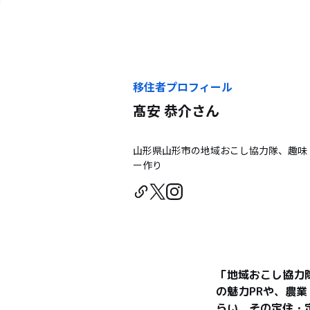
移住者プロフィール
髙安 恭介
さん
山形県山形市の地域おこし協力隊、趣味
ー作り
「地域おこし協力
の魅力PRや、農
らい、その定住・