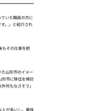
スメス
っていた職員の方に
です。」と紹介され
後もその仕事を続
。
いた山形市のイメー
山形市に移住を検討
以外何もなさそう」
な人が多いし、美味