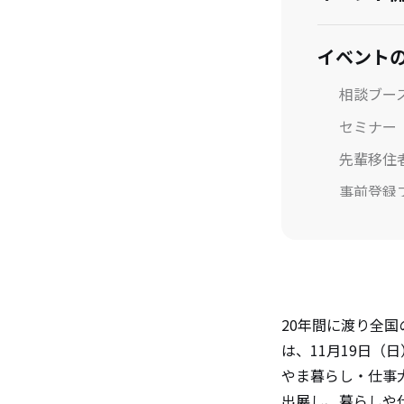
イベント
相談ブー
セミナー
先輩移住
事前登録
出展自治
認定NP
20年間に渡り全
は、11月19日
やま暮らし・仕事
出展し、暮らしや