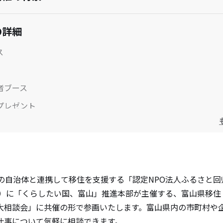
の詳細
ス
者ブース
プレゼント
体・企業
O法人ふるさと回帰支援センターについて
国の自治体と連携して移住を支援する「認定NPO法人ふるさと
（日）に「くらしたい国、富山」推進本部が主催する、富⼭県移
⼤相談会」に共催の形で参画いたします。富山県内の市町村や企
仕事について気軽に相談できます。