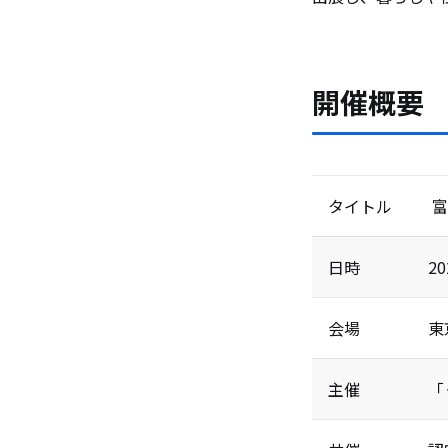
開催概要
タイトル
富
日時
2
会場
東
主催
「