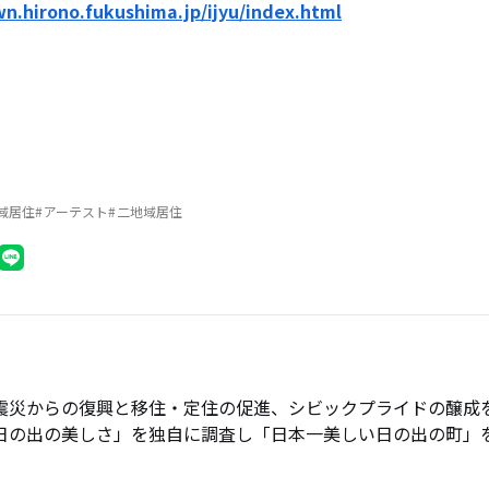
n.hirono.fukushima.jp/ijyu/index.html
域居住
アーテスト
二地域居住
震災からの復興と移住・定住の促進、シビックプライドの醸成
日の出の美しさ」を独自に調査し「日本一美しい日の出の町」