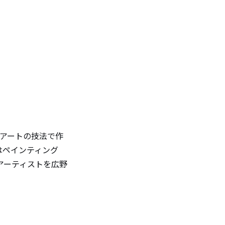
プアートの技法で作
はペインティング
アーティストを広野