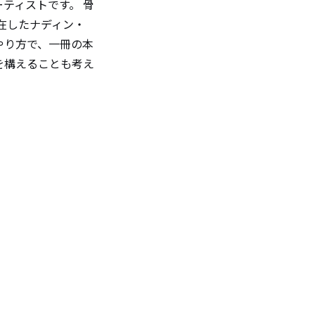
ティストです。 骨
在したナディン・
やり方で、一冊の本
を構えることも考え