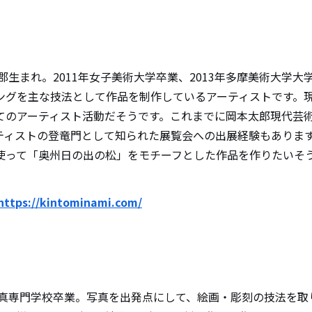
好郡生まれ。2011年女子美術大学卒業、2013年多摩美術大学
ングを主な技法として作品を制作しているアーティストです。
てのアーティスト活動だそうです。これまでに岡本太郎現代芸術
ティストの登竜門として知られた展覧会への出展経験もありま
使って「奥州日の出の松」をモチーフとした作品を作りたいそ
https://kintominami.com/
合写真専門学校卒業。写真を出発点にして、絵画・彫刻の技法を