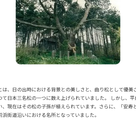
とは、日の出時における背景との美しさと、曲り松として優美
つて日本三名松の一つに数え上げられていました。 しかし、平
い、現在はその松の子孫が植えられています。さらに、「安寿
前浜街道沿いにおける名所となっていました。