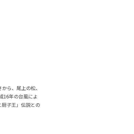
さから、尾上の松、
成16年の台風によ
と厨子王」伝説との