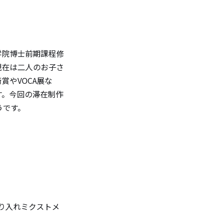
大学院博士前期課程修
現在は二人のお子さ
賞やVOCA展な
す。今回の滞在制作
うです。
取り入れミクストメ