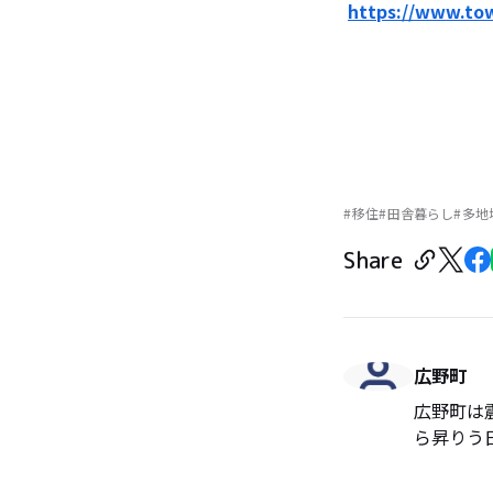
https://www.tow
移住
田舎暮らし
多地
Share
広野町
広野町は
ら昇りう