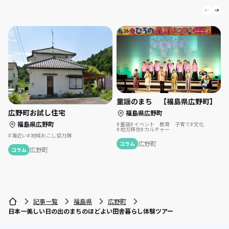
童謡のまち 【福島県広野町】
広野町お試し住宅
福島県広野町
福島県広野町
童謡
イベント 教育 子育て
文化
地方移住
カルチャー
海近い
地域おこし協力隊
広野町
コラム
広野町
コラム
記事一覧
福島県
広野町
日本一美しい日の出のまちのほどよい田舎暮らし体験ツアー