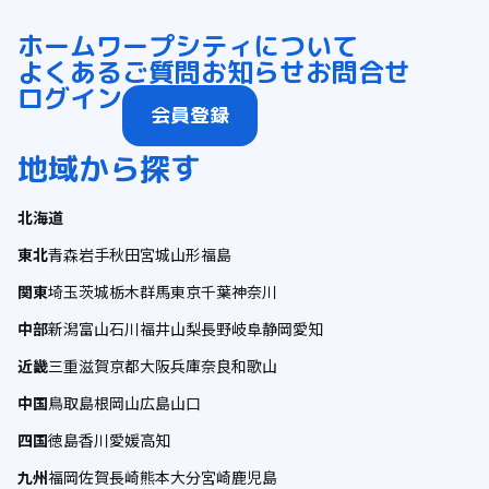
ホーム
ワープシティについて
よくあるご質問
お知らせ
お問合せ
ログイン
会員登録
地域から探す
北海道
東北
青森
岩手
秋田
宮城
山形
福島
関東
埼玉
茨城
栃木
群馬
東京
千葉
神奈川
中部
新潟
富山
石川
福井
山梨
長野
岐阜
静岡
愛知
近畿
三重
滋賀
京都
大阪
兵庫
奈良
和歌山
中国
鳥取
島根
岡山
広島
山口
四国
徳島
香川
愛媛
高知
九州
福岡
佐賀
長崎
熊本
大分
宮崎
鹿児島