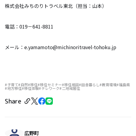
株式会社みちのりトラベル東北（担当：山本）
電話：019－641-8811
メール：e.yamamoto@michinoritravel-tohoku.jp
子育て
自然
移住
移住セミナー
移住相談
田舎暮らし
教育環境
福島県
地方移住
移住体験
テレワーク
二地域居住
Share
広野町