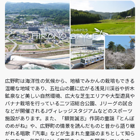
広野町は海洋性の気候から、地植でみかんの栽培もできる
温暖な地域であり、五社山の麓に広がる浅見川渓谷や折木
鉱泉など美しい自然環境、広大な芝生エリアや大型遊具や
バナナ栽培を行っている二ツ沼総合公園、Jリーグの試合
などが開催されるJヴィレッジスタジアムなどのスポーツ
施設があります。また、「額賀誠志」作詞の童謡『とんぼ
のめがね』や、広野町の情景を読んだものと昔から語り継
がれる唱歌『汽車』などが生まれた童謡のまちとして知ら