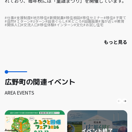
れており、毎年秋には「童謡まつり」を開催しています。
仕事
支援制度
地方移住
新規就農
移住相談
移住セミナー
移住
子育て
自然
Ｉターン
Uターン
田舎ぐらし
米どころ
田園風景
海が近い
教育
関係人口
交流人口
移住体験
インターン
文化
お試し住宅
もっと見る
広野町の関連イベント
AREA EVENTS