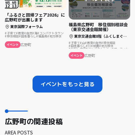
9月
9月
12
13
「ふるさと回帰フェア2026」に
広野町が出展します
福島県広野町 移住個別相談会
東京国際フォーラム
（東京交通会館開催）
子育て
教育
自然
海
コンパクトタウン
東京交通会館8階（ふくしまぐらし相談センター）
移住相談
田舎暮らし
福島県
地方移住
子育て
山
教育
自然
移住相談
広野町
イベント
田舎暮らし
川
就農
地方移住
お試し住宅
コンパクトシティ
サーフィン
広野町
イベント
イベントをもっと見る
広野町の関連投稿
AREA POSTS