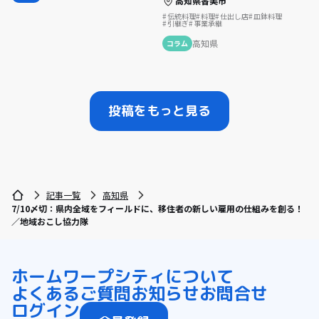
高知県香美市
伝統料理
料理
仕出し店
皿鉢料理
引継ぎ
事業承継
高知県
コラム
投稿をもっと見る
記事一覧
高知県
7/10〆切：県内全域をフィールドに、移住者の新しい雇用の仕組みを創る！
／地域おこし協力隊
ホーム
ワープシティについて
よくあるご質問
お知らせ
お問合せ
ログイン