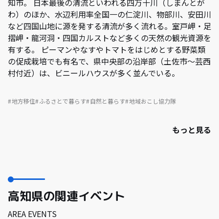
知市。 日本最後の清流といわれる四万十川（しまんとが
わ）のほか、水辺利用率全国一の仁淀川、物部川、安田川
など四国山地に源を発する清流が多く流れる。室戸岬・足
摺岬・龍河洞・四国カルストなど多くの天然の観光資源を
有する。 ピーマンやなすやトマトをはじめとする野菜類
の促成栽培でも有名で、県中央部の沿岸部（土佐市〜芸西
村付近）は、ビニールハウスが多く並んでいる。
地方移住
ふるさとで暮らす
自然と暮らす
地域おこし協力隊
もっと見る
高知県の関連イベント
AREA EVENTS