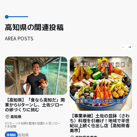
高知県の関連投稿
AREA POSTS
【高知県】「食なら高知だ」関
東からUターンし、土佐ジロー
の卵づくりに挑む
【事業承継】土佐の皿鉢（さわ
高知県
ち）料理を引継げ！地域で半世
Uターン
地鶏
農業
就農
土佐ジロー
紀以上続く仕出し店【高知県香
未経験
美市】
高知県
体験談