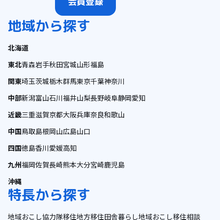
会員登録
地域から探す
北海道
東北
青森
岩手
秋田
宮城
山形
福島
関東
埼玉
茨城
栃木
群馬
東京
千葉
神奈川
中部
新潟
富山
石川
福井
山梨
長野
岐阜
静岡
愛知
近畿
三重
滋賀
京都
大阪
兵庫
奈良
和歌山
中国
鳥取
島根
岡山
広島
山口
四国
徳島
香川
愛媛
高知
九州
福岡
佐賀
長崎
熊本
大分
宮崎
鹿児島
沖縄
特長から探す
地域おこし協力隊
移住
地方移住
田舎暮らし
地域おこし
移住相談