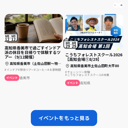
9月
9月
12
12
8月
8月
29
29
高知県香美市で過ごすインドア
派の休日を日帰りで体験するツ
こうちフォレストスクール2026
アー（9/12開催）
【高知会場①8/29】
高知県香美市（土佐山田駅〜物部町大栃）
高知県香美市土佐山田町大平80
インドア
移住ツアー
コーヒー
お家時間
チェーンソー体験
こうちフォレストスクール
林業
香美市
イベント
高知県
イベント
イベントをもっと見る