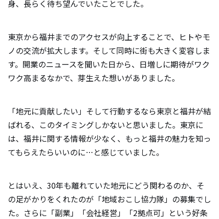
身、長らく待ち望んでいたことでした。
福井県の住民と触れ合った際の印象と、エ
ピソードも添えて教えて下さい。
東京から福井までのアクセスが向上することで、ヒトやモ
ノの交流が拡大します。そして同時に街も大きく変容しま
福井県の魅力について教えて下さい。（自
す。開業のニュースを聞いた日から、日増しに期待がワク
然やグルメ、オススメスポットなど）
ワク高まるなかで、芽生えた想いがありました。
移住を検討している方にメッセージをお願
「地元に貢献したい」そして行動するなら東京と福井が結
いします。
ばれる、このタイミングしかないと思いました。東京に
は、福井に関する情報が少なく、もっと福井の魅力を知っ
てもらえたらいいのに…と感じていました。
とはいえ、30年も離れていた地元にどう関わるのか、そ
の足がかりをくれたのが「地域おこし協力隊」の募集でし
た。さらに「副業」「会社経営」「2拠点可」という好条