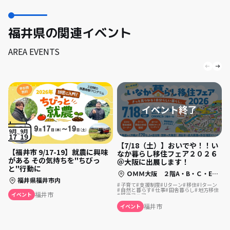
福井県の関連イベント
AREA EVENTS
9月
9月
17
19
【7/18（土）】おいでや！！い
【福井市 9/17-19】就農に興味
なか暮らし移住フェア２０２６
がある その気持ちを"ちびっ
＠大阪に出展します！
と"行動に
ＯＭＭ大阪 ２階A・B・Ｃ・Eホール（大阪府大阪市中央区大手前1-7-31）
福井県福井市内
子育て
支援制度
Uターン
移住
Iターン
自然と暮らす
仕事
田舎暮らし
地方移住
福井市
イベント
移住フェア
福井市
イベント