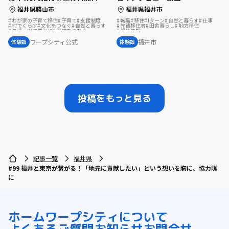
福井県福井市
福井県勝山市
転職
移住
Iターン
自然と暮らす
仕事
わが家の子育て移住
子育て
支援制度
先輩移住者
田舎暮らし
地方移住
村でくらす
文化をつなぐ
自然と暮らす
移住体験
スポーツで豊かに
歴史をつむぐ
福井市
ワープシティ公式
体験談
体験談
投稿をもっと見る
記事一覧
福井県
#99 福井と東京が繋がる！「地元に貢献したい」という想いを胸に、協力隊
に
ホーム
ワープシティについて