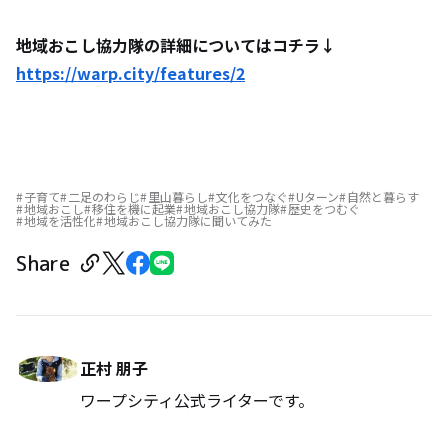
地域おこし協力隊の詳細についてはコチラ↓
https://warp.city/features/2
子育て
二足のわらじ
里山暮らし
文化をつなぐ
Uターン
自然と暮らす
地域おこし
移住を機に起業
地域おこし協力隊
歴史をつむぐ
地域を活性化
地域おこし協力隊に聞いてみた
Share
正村 朋子
ワープシティ公式ライターです。