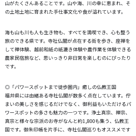
山がたくさんあることです。山や海、川の幸に恵まれ、そ
の土地土地に育まれた手仕事文化や食が溢れています。
海も山も川も人も生き物も、すべてを満喫でき、心も整う
旅のできる県です。寺社仏閣が点在する街を歩き、座禅を
して禅体験、越前和紙の紙漉き体験や農作業を体験できる
農家民宿旅など、思いっきり非日常を楽しむのにぴったり
です。
◎「パワースポットまで徒歩圏内」癒しの仏教王国
福井県には由緒ある寺社仏閣が数多く点在しています。佇
まいの美しさを感じるだけでなく、御利益もいただけるパ
ワースポットの多さも魅力の一つです。浄土真宗、禅宗、
真宗と様々な宗派のお寺がなんと約1,800も集う、仏教王
国です。御朱印帳を片手に、寺社仏閣巡りもオススメです