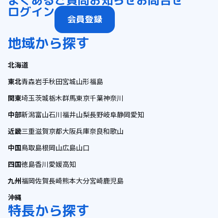
よくあるご質問
お知らせ
お問合せ
ログイン
会員登録
地域から探す
北海道
東北
青森
岩手
秋田
宮城
山形
福島
関東
埼玉
茨城
栃木
群馬
東京
千葉
神奈川
中部
新潟
富山
石川
福井
山梨
長野
岐阜
静岡
愛知
近畿
三重
滋賀
京都
大阪
兵庫
奈良
和歌山
中国
鳥取
島根
岡山
広島
山口
四国
徳島
香川
愛媛
高知
九州
福岡
佐賀
長崎
熊本
大分
宮崎
鹿児島
沖縄
特長から探す