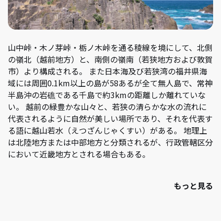
山中峠・木ノ芽峠・栃ノ木峠を通る稜線を境にして、北側
の嶺北（越前地方）と、南側の嶺南（若狭地方および敦賀
市）より構成される。 また日本海及び若狭湾の福井県海
域には周囲0.1km以上の島が58あるが全て無人島で、常神
半島沖の岩礁である千島で約3kmの距離しか離れていな
い。 越前の緑豊かな山々と、若狭の清らかな水の流れに
代表されるように自然が美しい場所であり、それを代表す
る語に越山若水（えつざんじゃくすい）がある。 地理上
は北陸地方または中部地方と分類されるが、行政管轄区分
において近畿地方とされる場合もある。
もっと見る