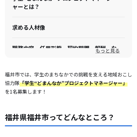
ャーとは？
求める人材像
職務内容、任用形態、契約期間、報酬、な
もっと見る
ど
福井市では、学生のまちなかでの挑戦を支える地域おこし
応募手続
協力隊
「学生“どまんなか”プロジェクトマネージャー」
を1名募集します！
福井県福井市ってどんなところ？