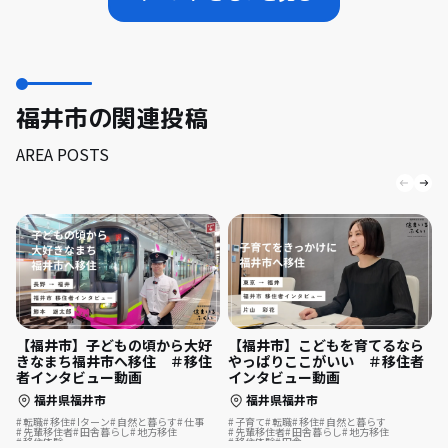
福井市の関連投稿
AREA POSTS
【福井市】子どもの頃から大好
【福井市】こどもを育てるなら
きなまち福井市へ移住 ＃移住
やっぱりここがいい ＃移住者
者インタビュー動画
インタビュー動画
福井県福井市
福井県福井市
転職
移住
Iターン
自然と暮らす
仕事
子育て
転職
移住
自然と暮らす
先輩移住者
田舎暮らし
地方移住
先輩移住者
田舎暮らし
地方移住
移住体験
移住体験
田舎