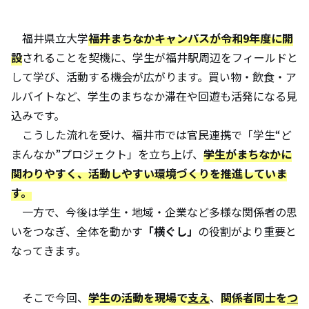
福井県立大学
福井まちなかキャンパスが令和9年度に開
設
されることを契機に、学生が福井駅周辺をフィールドと
して学び、活動する機会が広がります。買い物・飲食・ア
ルバイトなど、学生のまちなか滞在や回遊も活発になる見
込みです。
こうした流れを受け、福井市では官民連携で「学生“ど
まんなか”プロジェクト」を立ち上げ、
学生がまちなかに
関わりやすく、活動しやすい環境づくりを推進していま
す。
一方で、今後は学生・地域・企業など多様な関係者の思
いをつなぎ、全体を動かす
「横ぐし」
の役割がより重要と
なってきます。
そこで今回、
学生の活動を現場で
支え
、
関係者同士を
つ