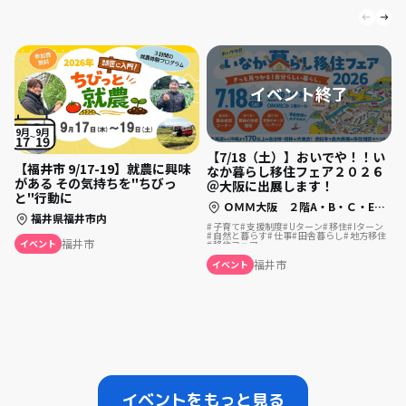
9月
9月
17
19
【7/18（土）】おいでや！！い
【福井市 9/17-19】就農に興味
なか暮らし移住フェア２０２６
がある その気持ちを"ちびっ
＠大阪に出展します！
と"行動に
ＯＭＭ大阪 ２階A・B・Ｃ・Eホール（大阪府大阪市中央区大手前1-7-31）
福井県福井市内
子育て
支援制度
Uターン
移住
Iターン
自然と暮らす
仕事
田舎暮らし
地方移住
福井市
イベント
移住フェア
福井市
イベント
イベントをもっと見る