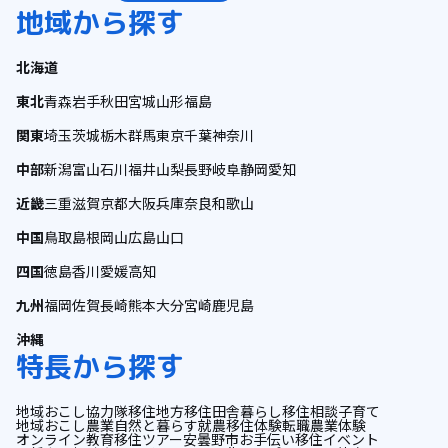
地域から探す
北海道
東北
青森
岩手
秋田
宮城
山形
福島
関東
埼玉
茨城
栃木
群馬
東京
千葉
神奈川
中部
新潟
富山
石川
福井
山梨
長野
岐阜
静岡
愛知
近畿
三重
滋賀
京都
大阪
兵庫
奈良
和歌山
中国
鳥取
島根
岡山
広島
山口
四国
徳島
香川
愛媛
高知
九州
福岡
佐賀
長崎
熊本
大分
宮崎
鹿児島
沖縄
特長から探す
地域おこし協力隊
移住
地方移住
田舎暮らし
移住相談
子育て
地域おこし
農業
自然と暮らす
就農
移住体験
転職
農業体験
オンライン
教育
移住ツアー
安曇野市
お手伝い
移住イベント