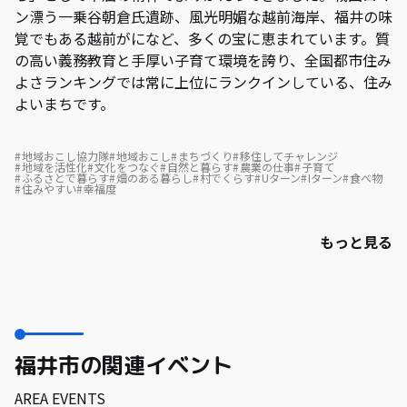
ン漂う一乗谷朝倉氏遺跡、風光明媚な越前海岸、福井の味
覚でもある越前がになど、多くの宝に恵まれています。質
の高い義務教育と手厚い子育て環境を誇り、全国都市住み
よさランキングでは常に上位にランクインしている、住み
よいまちです。
地域おこし協力隊
地域おこし
まちづくり
移住してチャレンジ
地域を活性化
文化をつなぐ
自然と暮らす
農業の仕事
子育て
ふるさとで暮らす
畑のある暮らし
村でくらす
Uターン
Iターン
食べ物
住みやすい
幸福度
もっと見る
福井市の関連イベント
AREA EVENTS