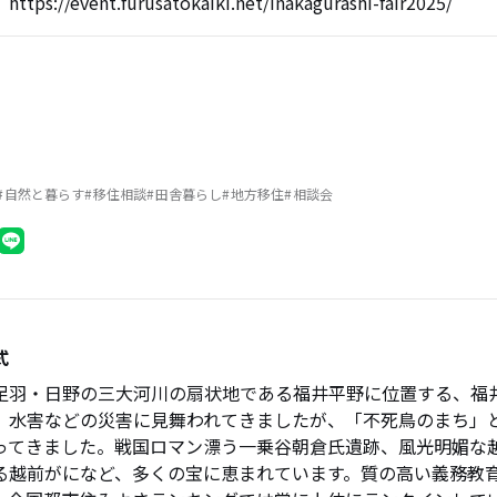
https://event.furusatokaiki.net/inakagurashi-fair2025/
自然と暮らす
移住相談
田舎暮らし
地方移住
相談会
式
足羽・日野の三大河川の扇状地である福井平野に位置する、福
、水害などの災害に見舞われてきましたが、「不死鳥のまち」
ってきました。戦国ロマン漂う一乗谷朝倉氏遺跡、風光明媚な
る越前がになど、多くの宝に恵まれています。質の高い義務教