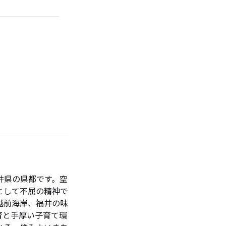
井県の県都です。空
として不屈の精神で
越前海岸、福井の味
育と手厚い子育て環