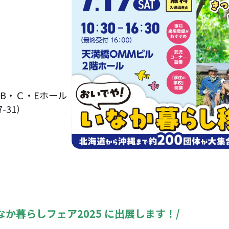
B・Ｃ・Eホール
-31）
なか暮らしフェア2025 に出展します！/