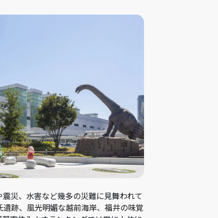
や震災、水害など幾多の災難に見舞われて
氏遺跡、風光明媚な越前海岸、福井の味覚