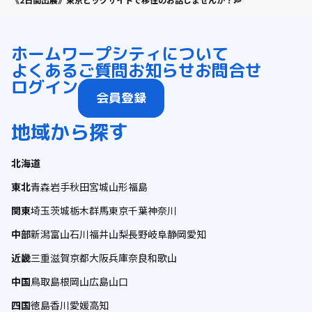
ホーム
ワープシティについて
よくあるご質問
お知らせ
お問合せ
ログイン
会員登録
地域から探す
北海道
東北
青森
岩手
秋田
宮城
山形
福島
関東
埼玉
茨城
栃木
群馬
東京
千葉
神奈川
中部
新潟
富山
石川
福井
山梨
長野
岐阜
静岡
愛知
近畿
三重
滋賀
京都
大阪
兵庫
奈良
和歌山
中国
鳥取
島根
岡山
広島
山口
四国
徳島
香川
愛媛
高知