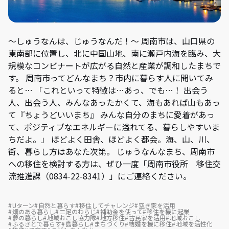
～しゅうなんは、じゅうなんだ！～ 周南市は、山口県の
東南部に位置し、北に中国山地、南に瀬戸内海を臨み、大
規模なコンビナートが広がる自然と産業が調和したまちで
す。 周南市ってどんなまち？市内に暮らす人に聞いてみ
ると… 「これといって特徴は…あっ、でも…！ 出会う
人、出会う人、みんなあったかくて、海もあれば山もあっ
て『ちょうどいいまち』 みんな自分のまちに愛着があっ
て、ポジティブなエネルギーに溢れてる、暮らしやすいま
ちだよ。」 ほどよく田舎、ほどよく都会。海、山、川、
街、暮らし方はあなた次第。 じゅうなんなまち、周南市
への移住を検討する方は、ぜひ一度「周南市役所 移住交
流推進課（0834-22-8341）」にご連絡ください。
Uターン
自然と暮らす
移住してチャレンジ
空き家を活用
畑のある暮らし
二足のわらじ
補助金を使って
移住を機に起業
夢の暮らし
地域おこし協力隊
地方移住
古民家を活用
地域おこし
ふるさとで暮らす
島暮らし
まちづくり
結婚を機に移住
地域を活性化