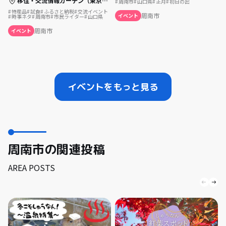
移住・交流情報ガーデン（東京都中央区）
周南市
山口県
正月
初日の出
特産品
試食
ふるさと納税
交流イベント
周南市
イベント
時事ネタ
周南市
市民ライター
山口県
周南市
イベント
イベントをもっと見る
周南市の関連投稿
AREA POSTS