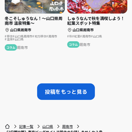
冬こそしゅうなん！～山口県周
しゅうなんで秋を満喫しよう！
南市 温泉特集～
紅葉スポット特集
山口県周南市
山口県周南市
移住
山口県周南市
地方移住
周南市
秋
紅葉
周南市
山口県
温泉
山口県
周南市
コラム
周南市
コラム
投稿をもっと見る
記事一覧
山口県
周南市
《2日間出展》東京ビッグサイトで移住のお話しませんか？💭