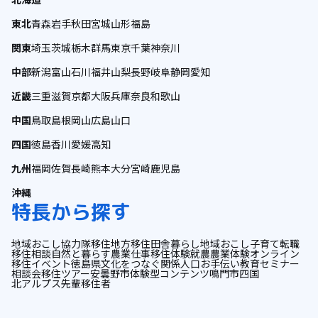
東北
青森
岩手
秋田
宮城
山形
福島
関東
埼玉
茨城
栃木
群馬
東京
千葉
神奈川
中部
新潟
富山
石川
福井
山梨
長野
岐阜
静岡
愛知
近畿
三重
滋賀
京都
大阪
兵庫
奈良
和歌山
中国
鳥取
島根
岡山
広島
山口
四国
徳島
香川
愛媛
高知
九州
福岡
佐賀
長崎
熊本
大分
宮崎
鹿児島
沖縄
特長から探す
地域おこし協力隊
移住
地方移住
田舎暮らし
地域おこし
子育て
転職
移住相談
自然と暮らす
農業
仕事
移住体験
就農
農業体験
オンライン
移住イベント
徳島県
文化をつなぐ
関係人口
お手伝い
教育
セミナー
相談会
移住ツアー
安曇野市
体験型コンテンツ
鳴門市
四国
北アルプス
先輩移住者