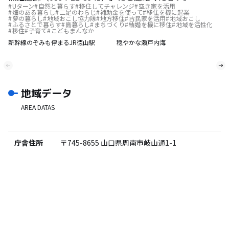
Uターン
自然と暮らす
移住してチャレンジ
空き家を活用
畑のある暮らし
二足のわらじ
補助金を使って
移住を機に起業
夢の暮らし
地域おこし協力隊
地方移住
古民家を活用
地域おこし
ふるさとで暮らす
島暮らし
まちづくり
結婚を機に移住
地域を活性化
移住
子育て
こどもまんなか
新幹線のぞみも停まるJR徳山駅
穏やかな瀬戸内海
地域データ
AREA DATAS
庁舎住所
〒745-8655
山口県周南市岐山通1-1