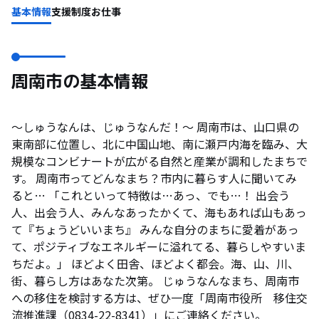
基本情報
支援制度
お仕事
周南市の基本情報
～しゅうなんは、じゅうなんだ！～ 周南市は、山口県の
東南部に位置し、北に中国山地、南に瀬戸内海を臨み、大
規模なコンビナートが広がる自然と産業が調和したまちで
す。 周南市ってどんなまち？市内に暮らす人に聞いてみ
ると… 「これといって特徴は…あっ、でも…！ 出会う
人、出会う人、みんなあったかくて、海もあれば山もあっ
て『ちょうどいいまち』 みんな自分のまちに愛着があっ
て、ポジティブなエネルギーに溢れてる、暮らしやすいま
ちだよ。」 ほどよく田舎、ほどよく都会。海、山、川、
街、暮らし方はあなた次第。 じゅうなんなまち、周南市
への移住を検討する方は、ぜひ一度「周南市役所 移住交
流推進課（0834-22-8341）」にご連絡ください。