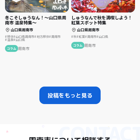
冬こそしゅうなん！～山口県周
しゅうなんで秋を満喫しよう！
南市 温泉特集～
紅葉スポット特集
山口県周南市
山口県周南市
移住
山口県周南市
地方移住
周南市
秋
紅葉
周南市
山口県
温泉
山口県
周南市
コラム
周南市
コラム
投稿をもっと見る