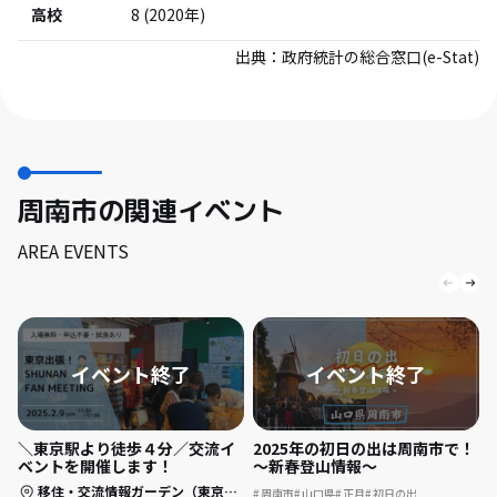
高校
8
(
2020
年)
出典：
政府統計の総合窓口(e-Stat)
周南市の関連イベント
AREA EVENTS
＼東京駅より徒歩４分／交流イ
2025年の初日の出は周南市で！
ベントを開催します！
～新春登山情報～
移住・交流情報ガーデン（東京都中央区）
周南市
山口県
正月
初日の出