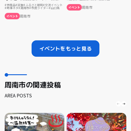
特産品
試食
ふるさと納税
交流イベント
周南市
イベント
時事ネタ
周南市
市民ライター
山口県
周南市
イベント
イベントをもっと見る
周南市の関連投稿
AREA POSTS