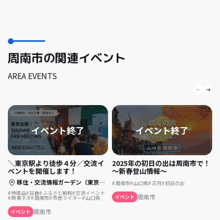
周南市の関連イベント
AREA EVENTS
＼東京駅より徒歩４分／交流イ
2025年の初日の出は周南市で！
ベントを開催します！
～新春登山情報～
移住・交流情報ガーデン（東京都中央区）
周南市
山口県
正月
初日の出
特産品
試食
ふるさと納税
交流イベント
周南市
イベント
時事ネタ
周南市
市民ライター
山口県
周南市
イベント