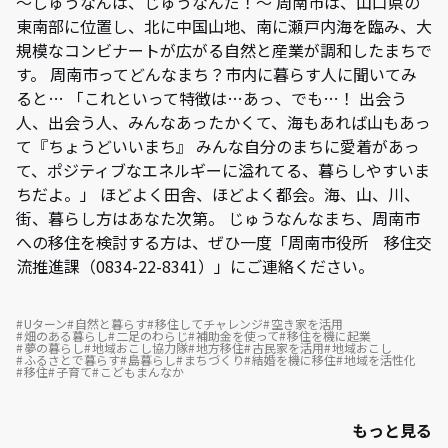
～しゅうなんは、じゅうなんだ！～ 周南市は、山口県の
東南部に位置し、北に中国山地、南に瀬戸内海を臨み、大
規模なコンビナートが広がる自然と産業が調和したまちで
す。 周南市ってどんなまち？市内に暮らす人に聞いてみ
ると… 「これといって特徴は…あっ、でも…！ 出会う
人、出会う人、みんなあったかくて、海もあれば山もあっ
て『ちょうどいいまち』 みんな自分のまちに愛着があっ
て、ポジティブなエネルギーに溢れてる、暮らしやすいま
ちだよ。」 ほどよく田舎、ほどよく都会。海、山、川、
街、暮らし方はあなた次第。 じゅうなんなまち、周南市
への移住を検討する方は、ぜひ一度「周南市役所 移住交
流推進課（0834-22-8341）」にご連絡ください。
Uターン
自然と暮らす
移住してチャレンジ
空き家を活用
畑のある暮らし
二足のわらじ
補助金を使って
移住を機に起業
夢の暮らし
地域おこし協力隊
地方移住
古民家を活用
地域おこし
ふるさとで暮らす
島暮らし
まちづくり
結婚を機に移住
地域を活性化
移住
子育て
こどもまんなか
もっと見る