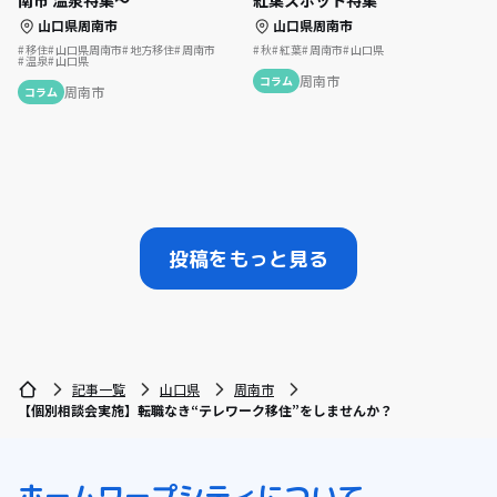
南市 温泉特集～
紅葉スポット特集
山口県周南市
山口県周南市
移住
山口県周南市
地方移住
周南市
秋
紅葉
周南市
山口県
温泉
山口県
周南市
コラム
周南市
コラム
投稿をもっと見る
記事一覧
山口県
周南市
【個別相談会実施】転職なき“テレワーク移住”をしませんか？
ホーム
ワープシティについて