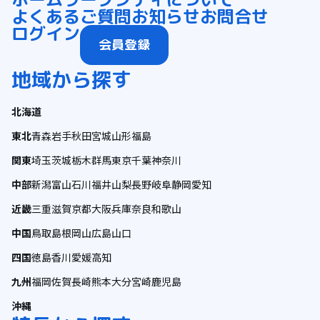
よくあるご質問
お知らせ
お問合せ
ログイン
会員登録
地域から探す
北海道
東北
青森
岩手
秋田
宮城
山形
福島
関東
埼玉
茨城
栃木
群馬
東京
千葉
神奈川
中部
新潟
富山
石川
福井
山梨
長野
岐阜
静岡
愛知
近畿
三重
滋賀
京都
大阪
兵庫
奈良
和歌山
中国
鳥取
島根
岡山
広島
山口
四国
徳島
香川
愛媛
高知
九州
福岡
佐賀
長崎
熊本
大分
宮崎
鹿児島
沖縄