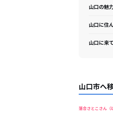
山口の魅
山口に住
山口に来
今後の展
移住を考
山口市へ
落合さとこさん（