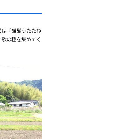
。
房は「猫髭うたたね
に歌の種を集めてく