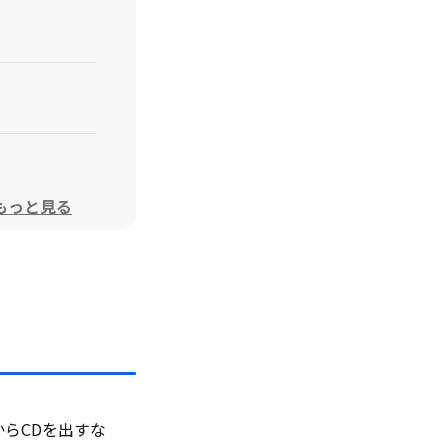
もっと見る
します。
。
らCDを出すな