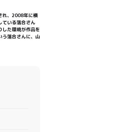
れ、2008年に横
している落合さん
りした環境が作品を
いう落合さんに、山