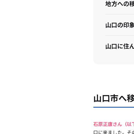
地方への
山口の印
山口に住
山口に来
今後の展
山口市へ
移住を考
石原正康さん（以
口に来ました。そ