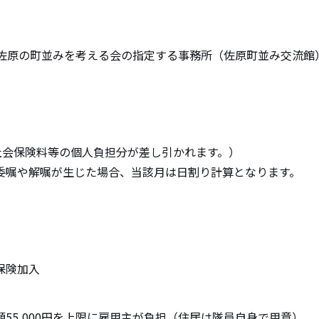
と佐原の町並みを考える会の指定する事務所（佐原町並み交流館
円（社会保険料等の個人負担分が差し引かれます。）
委嘱や解嘱が生じた場合、当該月は日割り計算となります。
保険加入
55,000円を上限に雇用主が負担（住居は隊員自身で用意）