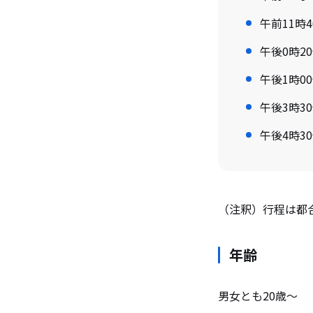
午前11時
午後0時2
午後1時
午後3時3
午後4時3
（注釈）行程は都
年齢
男女とも20歳～