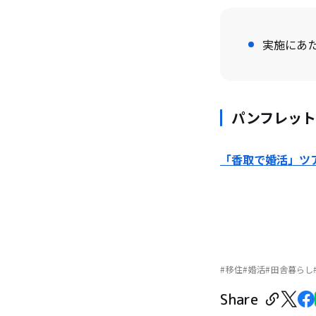
実施にあ
パンフレット
「香取で婚活」ツア
移住
婚活
田舎暮らし
Share