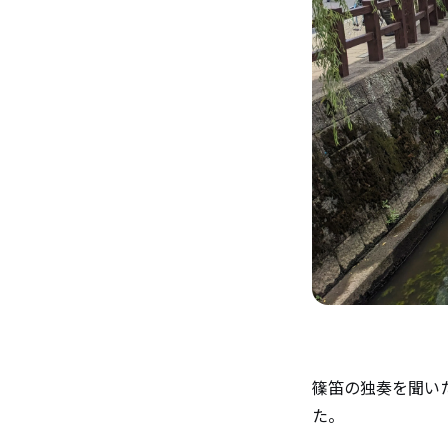
篠笛の独奏を聞い
た。