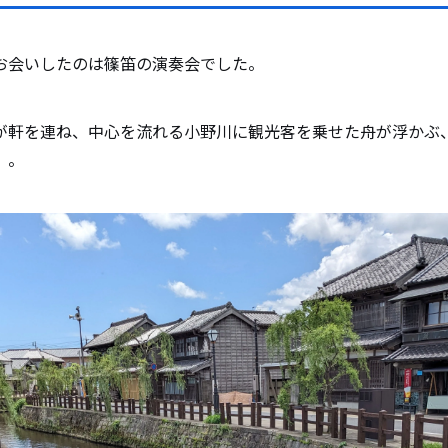
お会いしたのは篠笛の演奏会でした。
が軒を連ね、中心を流れる小野川に観光客を乗せた舟が浮かぶ
」。