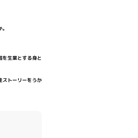
。

笛を生業とする身と
住ストーリーをうか