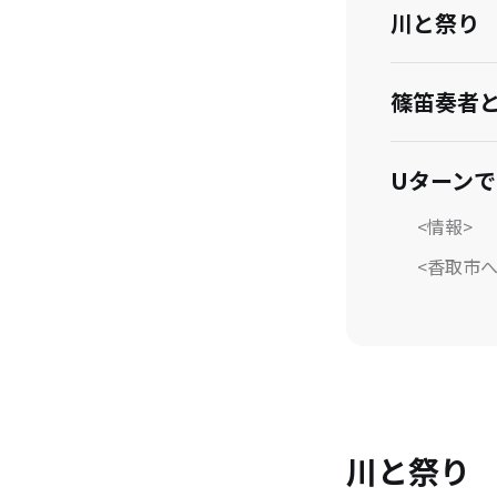
川と祭り
篠笛奏者
Uターン
<情報>
<香取市
川と祭り