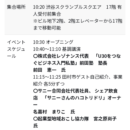
集合場所
10:20 渋谷スクランブルスクエア 17階 有
人受付前集合
※ビル地下2階、2階エレベーターから17階
まで移動可能
イベント
10:30 オープニング
スケジュ
10:40～11:10 基調講演
ール
〇株式会社レゾナンス代表 「U30をつな
ぐビジネス入門私塾」前田塾 塾長
前田 恵一 氏
11:15～11:25 田村市ゲスト自己紹介、事業
紹介 各5分ずつ
〇サニー合同会社代表社員、 シェア飲食
店 「サニーさんのハコトリドリ」オーナ
ー
名嘉村 まりこ 氏
〇起業型地域おこし協力隊 宮之原尚子
氏