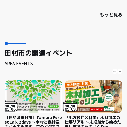
もっと見る
田村市の関連イベント
AREA EVENTS
9月
9月
9月
9月
05
06
09
09
【福島県田村市】Tamura Fore
「地方移住×林業」木材加工の
st Lab. 2days 〜木材と森林空
仕事リアル 〜未経験から始めた
間から生み出す、森のビジネス
田村市でのものづくり〜