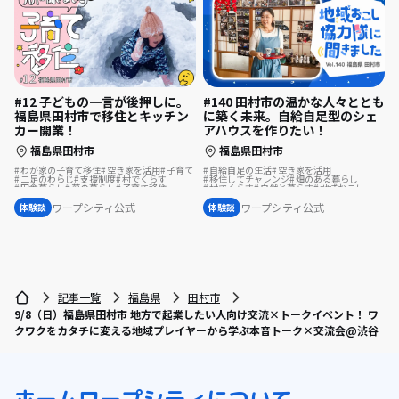
#140 田村市の温かな人々ととも
#12 子どもの一言が後押しに。
に築く未来。自給自足型のシェ
福島県田村市で移住とキッチン
アハウスを作りたい！
カー開業！
福島県田村市
福島県田村市
自給自足の生活
空き家を活用
わが家の子育て移住
空き家を活用
子育て
移住してチャレンジ
畑のある暮らし
二足のわらじ
支援制度
村でくらす
村でくらす
自然と暮らす
地域おこし
田舎暮らし
夢の暮らし
子育て移住
移住を機に起業
移住相談
夢の暮らし
#わが家の子育て移住
集落で暮らす
地域おこし協力隊
スポーツで豊かに
温泉の近く
ワープシティ公式
ワープシティ公式
体験談
体験談
古民家を活用
歴史をつむぐ
移住体験
シェアハウスで暮らす
島暮らし
移住先で理想の暮らし
地域を活性化
地域おこし協力隊に聞いてみた
記事一覧
福島県
田村市
9/8（日）福島県田村市 地方で起業したい人向け交流×トークイベント！ ワ
クワクをカタチに変える地域プレイヤーから学ぶ本音トーク×交流会@渋谷