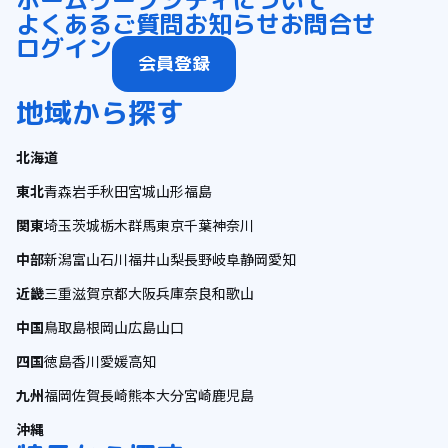
ホーム
ワープシティについて
よくあるご質問
お知らせ
お問合せ
ログイン
会員登録
地域から探す
北海道
東北
青森
岩手
秋田
宮城
山形
福島
関東
埼玉
茨城
栃木
群馬
東京
千葉
神奈川
中部
新潟
富山
石川
福井
山梨
長野
岐阜
静岡
愛知
近畿
三重
滋賀
京都
大阪
兵庫
奈良
和歌山
中国
鳥取
島根
岡山
広島
山口
四国
徳島
香川
愛媛
高知
九州
福岡
佐賀
長崎
熊本
大分
宮崎
鹿児島
沖縄