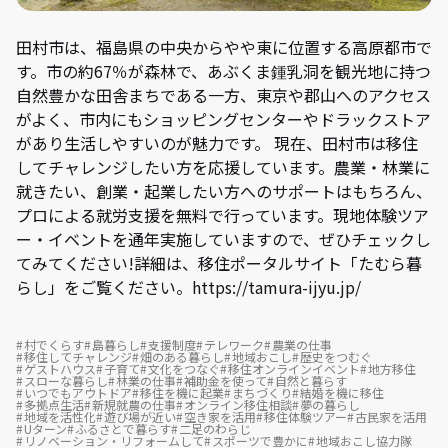
田村市は、福島県の中央からやや東に位置する高原都市で
す。市の約67％が森林で、あぶくま鍾乳洞を観光地に持つ
自然豊かな田舎まちである一方、東京や郡山へのアクセス
がよく、市内にもショッピングセンターやドラックストア
があり生活しやすいのが魅力です。 現在、田村市は移住
してチャレンジしたい方を応援しています。農業・林業に
就きたい、創業・起業したい方へのサポートはもちろん、
プロによる就労支援を無料で行っています。現地体験ツア
ー・イベントを通年実施していますので、ぜひチェックし
てみてください!詳細は、移住ポータルサイト「たむら暮
らし」をご覧ください。https://tamura-ijyu.jp/
村でくらす
島暮らし
支援制度
テレワーク
農業の仕事
移住してチャレンジ
畑のある暮らし
地域おこし
歴史をつむぐ
ゲストハウス
子育て
文化をつなぐ
移住オンラインイベント
地方移住
スローな暮らし
林業の仕事
補助金を使って
自然と暮らす
いつでもアウトドア
移住を機に起業
まちづくり
結婚を機に移住
多拠点生活
新規就農の仕事
オンライン移住相談
夢の暮らし
地域を活性化
遊び場が近い
空き家を活用
移住体験ツアー
古民家を活用
Uターン
ふるさとで暮らす
二足のわらじ
リノベーション・リフォームして
スポーツで豊かに
地域おこし協力隊